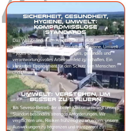
Sicherheit, Gesundheit,
Hygiene, Umwelt:
kompromisslose
Standards
Das Wohlbefinden am Arbeitsplatz ist nicht
verhandelbar. Sicherheit, Gesundheit, Hygiene, Umwelt
– jedes Detail zählt, um ein strenges, gesundes und
verantwortungsvolles Arbeitsumfeld zu schaffen. Ein
konkretes Engagement für den Schutz von Menschen
und Umwelt.
Umwelt: verstehen, um
besser zu steuern
Als Seveso-Betrieb der oberen Klasse unterliegt unser
Standort besonders strengen Anforderungen. Wir
verpflichten uns, Risiken frühzeitig zu erkennen, unsere
Auswirkungen zu begrenzen und transparent zu