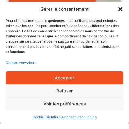
Gérer le consentement
Pour offrir les meilleures expériences, nous utilisons des technologies
telles que les cookies pour stocker et/ou accéder aux informations des
appareils. Le fait de consentir à ces technologies nous permettra de
traiter des données telles que le comportement de navigation ou les ID
uniques sur ce site. Le fait de ne pas consentir ou de retirer son
consentement peut avoir un effet négatif sur certaines caractéristiques
et fonctions.
Ludovic
Dienste verwalten
AGON
Accepter
Refuser
Interview mit unserem
QHS-Verantwortlichen
Voir les préférences
Cookie-Richtlinie
Datenschutzerklärung